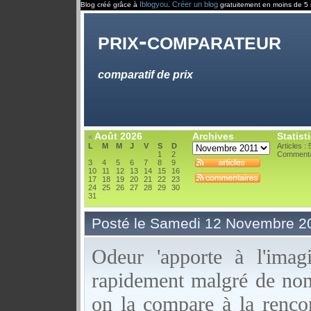
Iblogyou
Créer un blog
Blog créé grâce à
.
gratuitement en moins de 5 
prix-comparateur
comparatif de prix
Août 2026
Archives
Statist
«
L
M
M
J
V
S
D
Articles : 
1
2
Commenta
3
4
5
6
7
8
9
10
11
12
13
14
15
16
17
18
19
20
21
22
23
24
25
26
27
28
29
30
31
Posté le Samedi 12 Novembre 2
Odeur 'apporte à l'imagi
rapidement malgré de nomb
on la compare à la renc