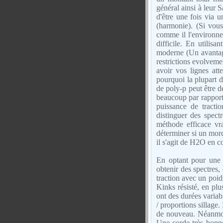
général ainsi à leur
d'être une fois via u
(harmonie). (Si vous
comme il l'environne
difficile. En utilis
moderne (Un avantage
restrictions evolvem
avoir vos lignes att
pourquoi la plupart d
de poly-p peut être 
beaucoup par rapport 
puissance de tracti
distinguer des spect
méthode efficace vra
déterminer si un mor
il s'agit de H2O en 
En optant pour une 
obtenir des spectres,
traction avec un poid
Kinks résisté, en plu
ont des durées variab
/ proportions sillage.
de nouveau. Néanmoin
Une corde très bonne