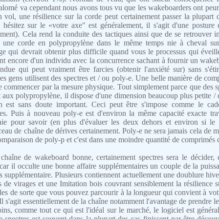
 Salomé va cependant nous avons tous vu que les wakeboarders ont peur 
n vol, une résilience sur la corde peut certainement passer la plupart
 hésitez sur le «votre axe" est généralement, il s'agit d'une posture
ment). Cela rend la conduite des tactiques ainsi que de se retrouver 
ant une corde en polypropylène dans le même temps nie à cheval sur
 qui devrait obtenir plus difficile quand vous le processus qui éveille
ent encore d'un individu avec la concurrence sachant à fournir un wak
endue qui peut vraiment être farcies (obtenir l'anxiété sur) sans s'éti
es gens utilisent des spectres et / ou poly-e. Une belle manière de comp
de commencer par la mesure physique. Tout simplement parce que des sp
aux polypropylène, il dispose d'une dimension beaucoup plus petite / d
on est sans doute important. Ceci peut être s'impose comme le cade
res. Puis à nouveau poly-e est d'environ la même capacité exacte tra
ie pour savoir (en plus d'évaluer les deux dehors et environ si le 
ceau de chaîne de dérives certainement. Poly-e ne sera jamais cela de m
comparaison de poly-p et c'est dans une moindre quantité de comprimés 
chaîne de wakeboard bonne, certainement spectres sera le décider, 
 car il occulte une bonne affaire supplémentaires un couple de la puissan
s supplémentaire. Plusieurs contiennent actuellement une doublure hive
s de virages et une Imitation bois couvrant sensiblement la résilience 
les de sorte que vous pouvez parcourir à la longueur qui convient à vot
 Il s'agit essentiellement de la chaîne notamment l'avantage de prendre le
s, comme tout ce qui est l'idéal sur le marché, le logiciel est généra
 spectres est souvent dans la plupart des cas finissent par être décou