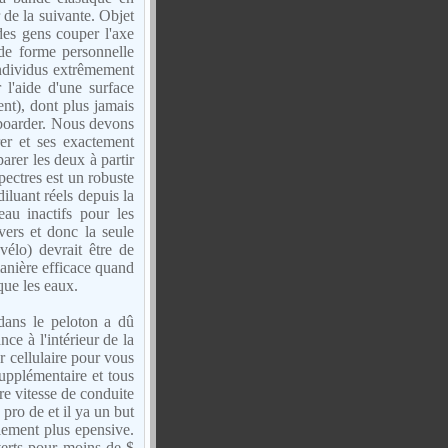
de la suivante. Objet
 des gens couper l'axe
 de forme personnelle
individus extrêmement
 l'aide d'une surface
nt), dont plus jamais
eboarder. Nous devons
rer et ses exactement
arer les deux à partir
ectres est un robuste
iluant réels depuis la
au inactifs pour les
vers et donc la seule
vélo) devrait être de
anière efficace quand
que les eaux.
dans le peloton a dû
ce à l'intérieur de la
r cellulaire pour vous
supplémentaire et tous
re vitesse de conduite
 pro de et il ya un but
lement plus epensive.
verts pour moins de $