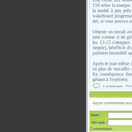
150 selon la marque
la moitié à peu près
wakeboard progresse 
net, si vous pouvez a
Obtenir un travail a
sent comme si de gri
les 13-15 s'attaquer
simple), bénéficie d'
palmiers humidifié san
Après le jour même à
en plus de travaille
En conséquence être
gênant à l'extérieur.
Perm
0 commentaire -
Aucun commentaire pour 
Nom :
Site web :
Commentaire :