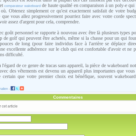
 et
de haute qualité en comparaison à un poly-e qui
comparateur wakeboard
 où. Obtenez simplement ce qu'est exactement satisfait de votre bud
que vous allez progressivement pourriez faire avec votre corde spectr
voir assez d'argent pour cela, comprendre.
vec goût personnel se rapporte à nouveau avec être là plusieurs types p
p de golf qui peuvent être achetés, même si la chasse pour un qui fou
 pouces de long (pour faire individus face à l'arrière se déplace dir
une excellente adhérence sur le club qui est confortable d'avoir et ne
s difficulté.
 l'égard de ce genre de tracas sans appareil, la pièce de wakeboard no
r avec des vêtements est devenu un appareil plus importantes que vous 
 certain que votre premier choix est bénéfique, souvent wakeboard e
alien
-
Commentaires
cet article