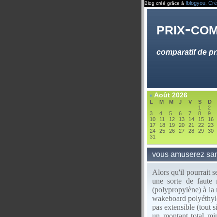
Iblogyou
Cré
Blog créé grâce à
.
prix-co
comparatif de pr
Août 2026
«
L
M
M
J
V
S
D
1
2
3
4
5
6
7
8
9
10
11
12
13
14
15
16
17
18
19
20
21
22
23
24
25
26
27
28
29
30
31
vous amuserez san
Alors qu'il pourrait 
une sorte de faute
(polypropylène) à la
wakeboard polyéthylèn
pas extensible (tout
un montant total mi