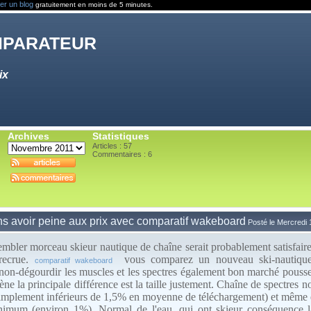
er un blog
gratuitement en moins de 5 minutes.
mparateur
ix
Archives
Statistiques
Articles : 57
Commentaires :
6
s avoir peine aux prix avec comparatif wakeboard
Posté le Mercredi
sembler morceau skieur nautique de chaîne serait probablement satisfai
 recrue.
vous comparez un nouveau ski-nautique 
comparatif wakeboard
 non-dégourdir les muscles et les spectres également bon marché pousse
e la principale différence est la taille justement. Chaîne de spectres no
 simplement inférieurs de 1,5% en moyenne de téléchargement) et même 
nimum (environ 1%). Normal de l'eau, qui ont skieur conséquence l