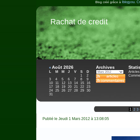
Iblogyou
Cr
Blog créé grâce à
.
Rachat de credit
Août 2026
Archives
Stati
«
L
M
M
J
V
S
D
Articles
1
2
Commen
3
4
5
6
7
8
9
10
11
12
13
14
15
16
17
18
19
20
21
22
23
24
25
26
27
28
29
30
31
1
2
3
Publié le Jeudi 1 Mars 2012 à 13:08:05