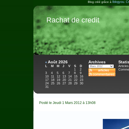
Iblogyou
Cr
Blog créé grâce à
.
Rachat de credit
Août 2026
Archives
Stati
«
L
M
M
J
V
S
D
Articles
1
2
Commen
3
4
5
6
7
8
9
10
11
12
13
14
15
16
17
18
19
20
21
22
23
24
25
26
27
28
29
30
31
Posté le Jeudi 1 Mars 2012 à 13h08