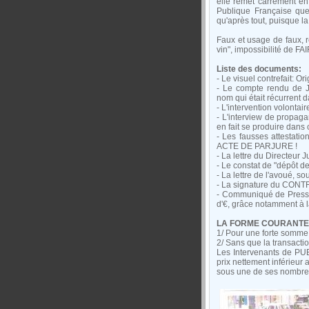
elle remet carrément en 
Publique Française que 
qu'après tout, puisque la
Faux et usage de faux, 
vin", impossibilité de F
Liste des documents:
- Le visuel contrefait: O
- Le compte rendu de J
nom qui était récurrent 
- L'intervention volonta
- L'interview de propaga
en fait se produire dans
- Les fausses attestat
ACTE DE PARJURE !
- La lettre du Directeur
- Le constat de "dépôt de
- La lettre de l'avoué, so
- La signature du CONTR
- Communiqué de Presse
d'€, grâce notamment à l
LA FORME COURANTE D
1/ Pour une forte somme
2/ Sans que la transactio
Les Intervenants de PUB
prix nettement inférieur
sous une de ses nombreus