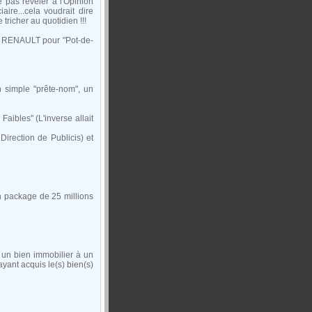
e pas révéler à l'Opinion
ire...cela voudrait dire
tricher au quotidien !!!
de RENAULT pour "Pot-de-
 simple "prête-nom", un
aibles" (L'inverse allait
rection de Publicis) et
 package de 25 millions
 un bien immobilier à un
yant acquis le(s) bien(s)