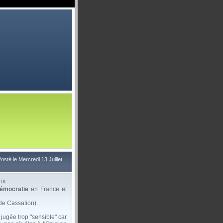
osté le Mercredi 13 Juillet
!!!
Démocratie
en France et
de Cassation).
 jugée trop "sensible" car