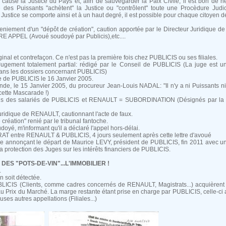
cause la Justice du Pays et, afin de sauvegarder la Paix Civile, il est bon de n
des Puissants "achètent" la Justice ou "contrôlent" toute une Procèdure Judicia
 Justice se comporte ainsi et à un haut degré, il est possible pour chaque citoyen de 
reniement d'un "dépôt de création", caution apportée par le Directeur Juridique 
AIRE APPEL (Avoué soudoyé par Publicis),etc....
riginal et contrefaçon. Ce n'est pas la première fois chez PUBLICIS ou ses filiales.
ugement totalement partial: rédigé par le Conseil de PUBLICIS (La juge est un
dans les dossiers concernant PUBLICIS)
ire de PUBLICIS le 16 Janvier 2005.
nde, le 15 Janvier 2005, du procureur Jean-Louis NADAL: "Il n'y a ni Puissants ni F
 cette Mascarade !)
ions des salariés de PUBLICIS et RENAULT = SUBORDINATION (Désignés par la Di
 Juridique de RENAULT, cautionnant l'acte de faux.
 création" renié par le tribunal fantoche.
udoyé, m'informant qu'il a déclaré l'appel hors-délai.
AT entre RENAULT & PUBLICIS, 4 jours seulement après cette lettre d'avoué
 annonçant le départ de Maurice LEVY, président de PUBLICIS, fin 2011 avec un
a protection des Juges sur les intérêts financiers de PUBLICIS.
ES "POTS-DE-VIN"...L'IMMOBILIER !
.
n soit détectée.
LICIS (Clients, comme cadres concernés de RENAULT, Magistrats...) acquièrent
 au Prix du Marché. La marge restante étant prise en charge par PUBLICIS, celle-ci a
es autres appellations (Filiales...)