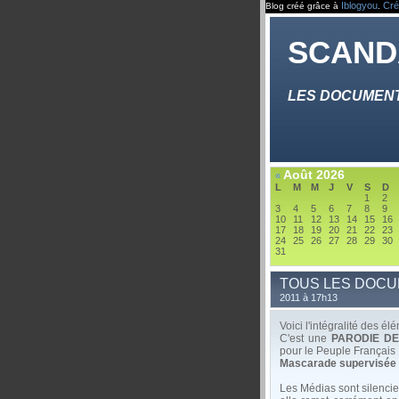
Iblogyou
Cré
Blog créé grâce à
.
SCAND
LES DOCUMENTS
Août 2026
«
L
M
M
J
V
S
D
1
2
3
4
5
6
7
8
9
10
11
12
13
14
15
16
17
18
19
20
21
22
23
24
25
26
27
28
29
30
31
TOUS LES DOCUM
2011 à 17h13
Voici l'intégralité des 
C'est une
PARODIE D
pour le Peuple Français 
Mascarade supervisée à
Les Médias sont silencieu