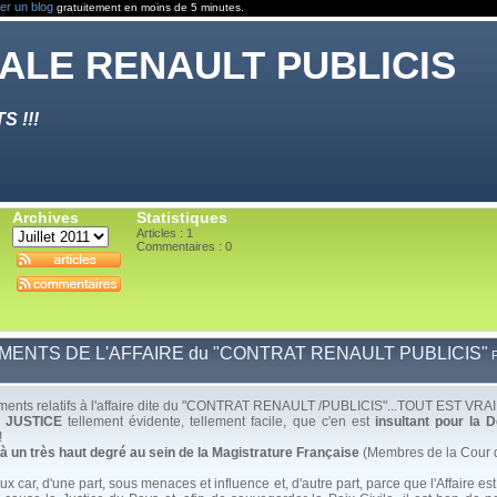
er un blog
gratuitement en moins de 5 minutes.
ALE RENAULT PUBLICIS
 !!!
Archives
Statistiques
Articles : 1
Commentaires :
0
ENTS DE L'AFFAIRE du "CONTRAT RENAULT PUBLICIS"
P
éléments relatifs à l'affaire dite du "CONTRAT RENAULT /PUBLICIS"...TOUT EST VRAI 
E JUSTICE
tellement évidente, tellement facile, que c'en est
insultant pour la 
!
 un très haut degré au sein de la Magistrature Française
(Membres de la Cour 
x car, d'une part, sous menaces et influence et, d'autre part, parce que l'Affaire est