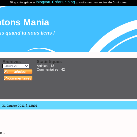
Iblogyou
Créer un blog
Blog créé grâce à
.
gratuitement en moins de 5 minutes.
tons Mania
s quand tu nous tiens !
Archives
Statistiques
Articles : 13
Commentaires :
42
di 31 Janvier 2011 à 12h01
s...