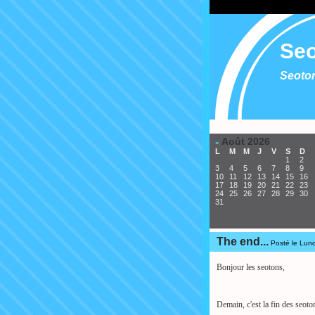
Seo
Seoton
Août 2026
«
L
M
M
J
V
S
D
1
2
3
4
5
6
7
8
9
10
11
12
13
14
15
16
17
18
19
20
21
22
23
24
25
26
27
28
29
30
31
The end...
Posté le Lun
Bonjour les seotons,
Demain, c'est la fin des seoton