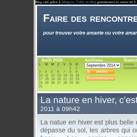
Iblogyou
Créer un blog
Blog créé grâce à
.
gratuitement en moins de 5 
Faire des rencontre
pour trouver votre amante ou votre ama
Août 2026
Archives
Statis
«
L
M
M
J
V
S
D
Articles :
1
2
Comment
3
4
5
6
7
8
9
10
11
12
13
14
15
16
17
18
19
20
21
22
23
24
25
26
27
28
29
30
31
La nature en hiver, c'es
2011 à 09h42
La natue en hiver est plus belle 
dépasse du sol, les arbres qui on