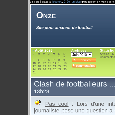
Iblogyou
Créer un blog
Blog créé grâce à
.
gratuitement en moins de 5 
Onze
Site pour amateur de football
Août 2026
Archives
Statisti
«
L
M
M
J
V
S
D
Articles : 47
1
2
Commentair
3
4
5
6
7
8
9
10
11
12
13
14
15
16
17
18
19
20
21
22
23
24
25
26
27
28
29
30
31
Clash de footballeurs ..
13h28
Pas cool
: Lors d'une inte
journaliste pose une question a 