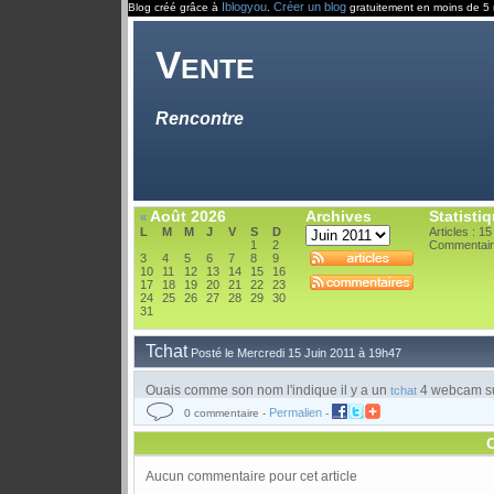
Iblogyou
Créer un blog
Blog créé grâce à
.
gratuitement en moins de 5 
Vente
Rencontre
Août 2026
Archives
Statisti
«
L
M
M
J
V
S
D
Articles : 15
1
2
Commentair
3
4
5
6
7
8
9
10
11
12
13
14
15
16
17
18
19
20
21
22
23
24
25
26
27
28
29
30
31
Tchat
Posté le Mercredi 15 Juin 2011 à 19h47
Ouais comme son nom l'indique il y a un
4 webcam sur
tchat
Permalien
0 commentaire -
-
Aucun commentaire pour cet article