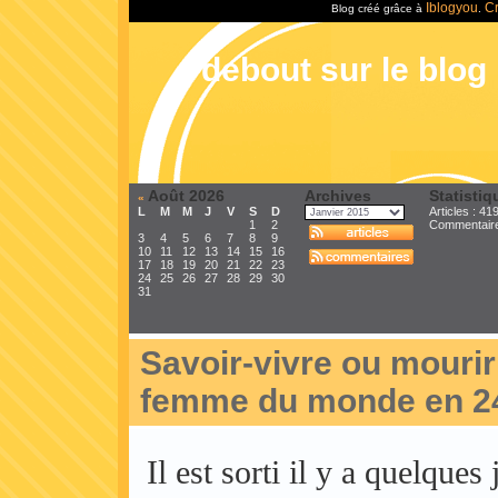
Iblogyou
Cr
Blog créé grâce à
.
debout sur le blog
Août 2026
Archives
Statistiq
«
L
M
M
J
V
S
D
Articles : 41
1
2
Commentair
3
4
5
6
7
8
9
10
11
12
13
14
15
16
17
18
19
20
21
22
23
24
25
26
27
28
29
30
31
Savoir-vivre ou mouri
femme du monde en 2
Il est sorti il y a quelques 