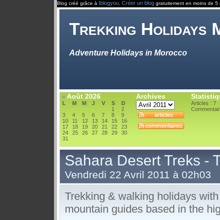
Iblogyou
Créer un blog
Blog créé grâce à
.
gratuitement en moins de 5 
Trekking Holidays
Adventure Holidays in Morocco
Août 2026
Archives
Statisti
«
L
M
M
J
V
S
D
Articles : 7
1
2
Commentair
3
4
5
6
7
8
9
10
11
12
13
14
15
16
17
18
19
20
21
22
23
24
25
26
27
28
29
30
31
Sahara Desert Treks - T
Vendredi 22 Avril 2011 à 02h03
Trekking & walking holidays with
mountain guides based in the hi