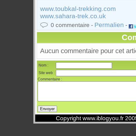
www.toubkal-trekking.com
www.sahara-trek.co.uk
Permalien
0 commentaire -
-
Com
Aucun commentaire pour cet arti
Nom :
Site web :
Commentaire :
Copyright www.iblogyou.fr 20