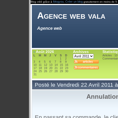
Iblogyou
Créer un blog
Blog créé grâce à
.
gratuitement en moins de 5 
Agence web vala
Agence web
Août 2026
Archives
Statisti
«
L
M
M
J
V
S
D
Articles : 10
1
2
Commentair
3
4
5
6
7
8
9
10
11
12
13
14
15
16
17
18
19
20
21
22
23
24
25
26
27
28
29
30
31
Posté le Vendredi 22 Avril 2011 
Annulatio
En passant sa commande, le clien