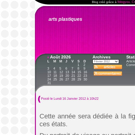
Iblogyou
Cr
Blog créé grâce à
.
arts plastiques
Août 2026
Archives
Stat
«
L
M
M
J
V
S
D
Articl
1
2
Comme
3
4
5
6
7
8
9
10
11
12
13
14
15
16
17
18
19
20
21
22
23
24
25
26
27
28
29
30
31
Posté le Lundi 16 Janvier 2012 à 10h22
Cette année sera dédiée à la fi
ces états.