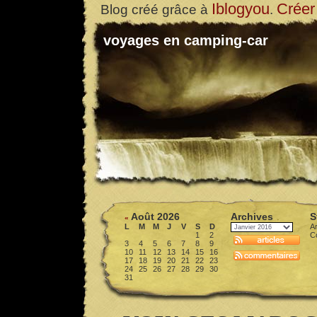
Iblogyou
Créer
Blog créé grâce à
.
voyages en camping-car
Août 2026
Archives
S
«
L
M
M
J
V
S
D
Ar
1
2
C
3
4
5
6
7
8
9
10
11
12
13
14
15
16
17
18
19
20
21
22
23
24
25
26
27
28
29
30
31