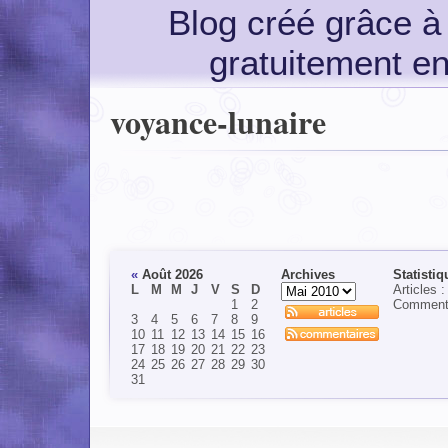
Blog créé grâce 
gratuitement e
voyance-lunaire
«
Août 2026
Archives
Statistiq
L
M
M
J
V
S
D
Articles :
1
2
Commenta
3
4
5
6
7
8
9
10
11
12
13
14
15
16
17
18
19
20
21
22
23
24
25
26
27
28
29
30
31