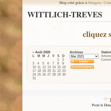
Blog créé grâce à
Iblogyou
.
Crée
WITTLICH-TREVES
cliquez 
«
Août 2026
Archives
Statis
L
M
M
J
V
S
D
Article
1
2
Comme
3
4
5
6
7
8
9
10
11
12
13
14
15
16
17
18
19
20
21
22
23
24
25
26
27
28
29
30
31
Posté le Dim