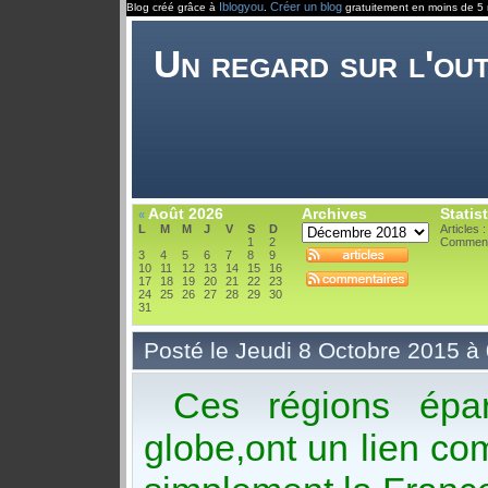
Iblogyou
Créer un blog
Blog créé grâce à
.
gratuitement en moins de 5 
Un regard sur l'ou
Août 2026
Archives
Statis
«
L
M
M
J
V
S
D
Articles 
1
2
Comment
3
4
5
6
7
8
9
10
11
12
13
14
15
16
17
18
19
20
21
22
23
24
25
26
27
28
29
30
31
Posté le Jeudi 8 Octobre 2015 à
Ces régions éparp
globe,ont un lien co