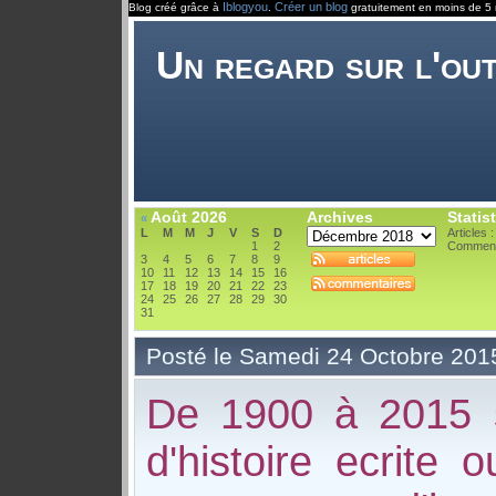
Iblogyou
Créer un blog
Blog créé grâce à
.
gratuitement en moins de 5 
Un regard sur l'ou
Août 2026
Archives
Statis
«
L
M
M
J
V
S
D
Articles 
1
2
Comment
3
4
5
6
7
8
9
10
11
12
13
14
15
16
17
18
19
20
21
22
23
24
25
26
27
28
29
30
31
Posté le Samedi 24 Octobre 201
De 1900 à 2015 s
d'histoire ecrite 