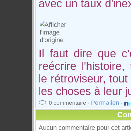
avec un taux d'ine
Il faut dire que 
reécrire l'histoir
le rétroviseur, tou
les choses à leur ju
Permalien
0 commentaire -
-
Com
Aucun commentaire pour cet arti