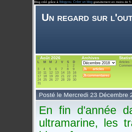
Iblogyou
Créer un blog
Blog créé grâce à
.
gratuitement en moins de 5 
Un regard sur l'ou
Août 2026
Archives
Statis
«
L
M
M
J
V
S
D
Articles 
1
2
Comment
3
4
5
6
7
8
9
10
11
12
13
14
15
16
17
18
19
20
21
22
23
24
25
26
27
28
29
30
31
Posté le Mercredi 23 Décembre 
En fin d'année d
ultramarine, les t