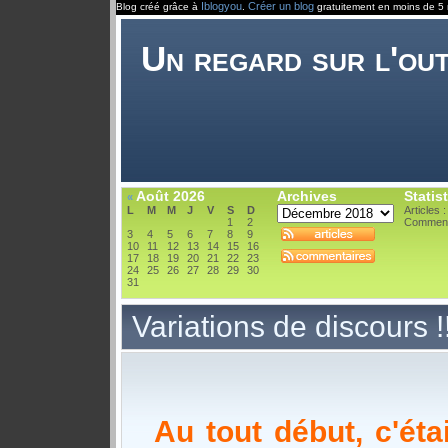
Iblogyou
Créer un blog
Blog créé grâce à
.
gratuitement en moins de 5 
Un regard sur l'ou
Août 2026
Archives
Statis
«
L
M
M
J
V
S
D
Articles 
1
2
Comment
3
4
5
6
7
8
9
10
11
12
13
14
15
16
17
18
19
20
21
22
23
24
25
26
27
28
29
30
31
Variations de discours !!
Au tout début, c'étai