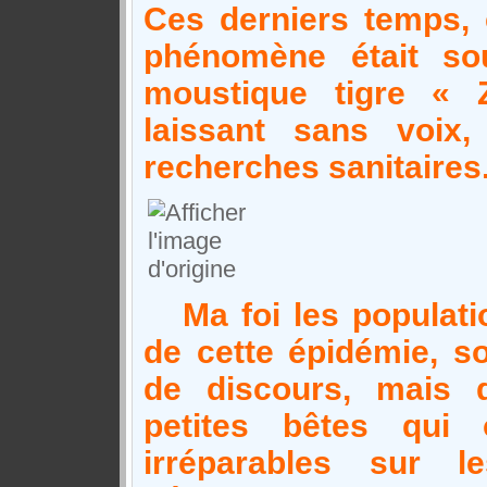
Ces derniers temps, 
phénomène était so
moustique tigre « 
laissant sans voix,
recherches sanitaires
Ma foi les populatio
de cette épidémie, so
de discours, mais 
petites bêtes qui 
irréparables sur le