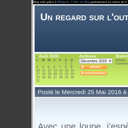
Iblogyou
Créer un blog
Blog créé grâce à
.
gratuitement en moins de 5 
Un regard sur l'ou
Août 2026
Archives
Statis
«
L
M
M
J
V
S
D
Articles 
1
2
Comment
3
4
5
6
7
8
9
10
11
12
13
14
15
16
17
18
19
20
21
22
23
24
25
26
27
28
29
30
31
Posté le Mercredi 25 Mai 2016 à
Avec une loupe, j’espè