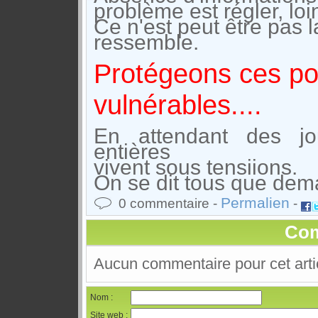
problème est régler, loi
Ce n'est peut être pas 
ressemble.
Protégeons ces po
vulnérables....
En attendant des jou
entières
vivent sous tensiions.
On se dit tous que demai
Permalien
0 commentaire -
-
Com
Aucun commentaire pour cet arti
Nom :
Site web :