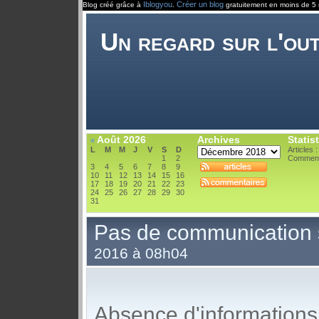
Iblogyou
Créer un blog
Blog créé grâce à
.
gratuitement en moins de 5 
Un regard sur l'ou
Août 2026
Archives
Statis
«
L
M
M
J
V
S
D
Articles 
1
2
Comment
3
4
5
6
7
8
9
10
11
12
13
14
15
16
17
18
19
20
21
22
23
24
25
26
27
28
29
30
31
Pas de communication su
2016 à 08h04
Absence d'informations 