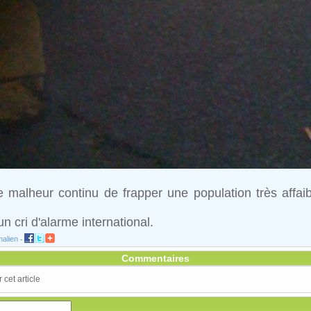
malheur continu de frapper une population très affaib
 cri d'alarme international.
alien
-
Commentaires
cet article