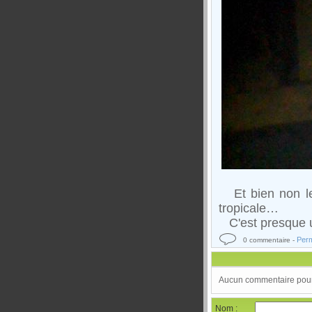
Et bien non le 
tropicale…
C'est presque un
Perm
0 commentaire -
Aucun commentaire pour 
Nom :