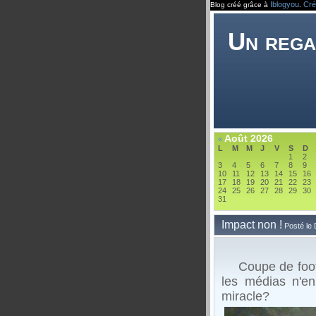
Iblogyou
Cré
Blog créé grâce à
.
Un rega
Août 2026
«
L
M
M
J
V
S
D
1
2
3
4
5
6
7
8
9
10
11
12
13
14
15
16
17
18
19
20
21
22
23
24
25
26
27
28
29
30
31
Impact non !
Posté le
Coupe de footba
les médias n'en
miracle?