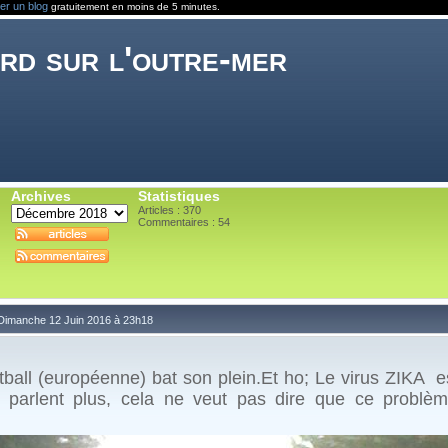
er un blog
gratuitement en moins de 5 minutes.
rd sur l'outre-mer
Archives
Statistiques
Articles : 370
Commentaires :
54
 Dimanche 12 Juin 2016 à 23h18
ll (européenne) bat son plein.Et ho; Le virus ZIKA est
 parlent plus, cela ne veut pas dire que ce problè