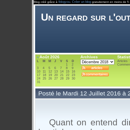
Iblogyou
Créer un blog
Blog créé grâce à
.
gratuitement en moins de 5 
Un regard sur l'ou
Août 2026
Archives
Statis
«
L
M
M
J
V
S
D
Articles 
1
2
Comment
3
4
5
6
7
8
9
10
11
12
13
14
15
16
17
18
19
20
21
22
23
24
25
26
27
28
29
30
31
Posté le Mardi 12 Juillet 2016 à
Quant on entend dir