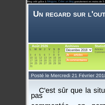
Iblogyou
Créer un blog
Blog créé grâce à
.
gratuitement en moins de 5 
Un regard sur l'ou
Août 2026
Archives
Statis
«
L
M
M
J
V
S
D
Articles 
1
2
Comment
3
4
5
6
7
8
9
10
11
12
13
14
15
16
17
18
19
20
21
22
23
24
25
26
27
28
29
30
31
Posté le Mercredi 21 Février 20
C'est sûr que la sit
pas