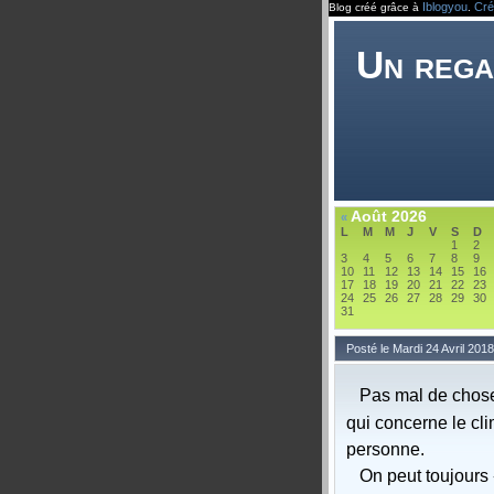
Iblogyou
Cré
Blog créé grâce à
.
Un rega
Août 2026
«
L
M
M
J
V
S
D
1
2
3
4
5
6
7
8
9
10
11
12
13
14
15
16
17
18
19
20
21
22
23
24
25
26
27
28
29
30
31
Posté le Mardi 24 Avril 201
Pas mal de chose
qui concerne le cl
personne.
On peut toujours 