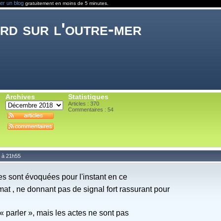
er un blog
gratuitement en moins de 5 minutes.
rd sur l'outre-mer
Archives
Statistiques
Articles : 370
Commentaires :
54
8 à 21h55
s sont évoquées pour l'instant en ce
imat , ne donnant pas de
signal fort rassurant pour
« parler », mais les actes ne sont pas