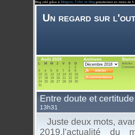
Iblogyou
Créer un blog
Blog créé grâce à
.
gratuitement en moins de 5 
Un regard sur l'ou
Août 2026
Archives
Statis
«
L
M
M
J
V
S
D
Articles 
1
2
Comment
3
4
5
6
7
8
9
10
11
12
13
14
15
16
17
18
19
20
21
22
23
24
25
26
27
28
29
30
31
Entre doute et certitude 
13h31
Juste deux mots, avant
2019,l'actualité du