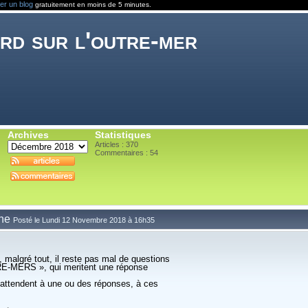
er un blog
gratuitement en moins de 5 minutes.
rd sur l'outre-mer
Archives
Statistiques
Articles : 370
Commentaires :
54
ine
Posté le Lundi 12 Novembre 2018 à 16h35
8, malgré tout, il reste pas mal de questions
E-MERS », qui meritent une réponse
attendent à une ou des réponses, à ces