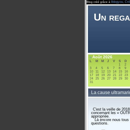
Iblogyou
Cré
Blog créé grâce à
.
Un rega
Août 2026
«
L
M
M
J
V
S
D
1
2
3
4
5
6
7
8
9
10
11
12
13
14
15
16
17
18
19
20
21
22
23
24
25
26
27
28
29
30
31
La cause ultramar
C'est la veille de 201
concernant les « OUTR
appropriée.
Là encore nous tous 
questions.