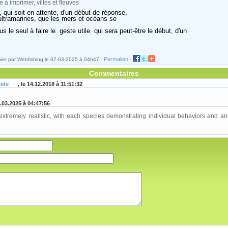
, qui soit en attente, d'un début de réponse,
ultramarines, que les mers et océans se
s le seul à faire le geste utile qui sera peut-être le début, d'un
Permalien
ier par Webfishing le 07-03-2025 à 04h47 -
-
Commentaires
pide
, le 14.12.2018 à 11:51:32
7.03.2025 à 04:47:56
xtremely realistic, with each species demonstrating individual behaviors and anim