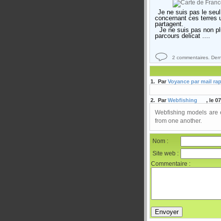
Je ne suis pas le seul
concernant ces terres 
partagent.
Je ne suis pas non plu
parcours delicat ....
2 commentaires. Dern
1. Par
Voyance par mail ra
2. Par
Webfishing
, le 0
Webfishing models are e
from one another.
Nom :
Site web :
Commentaire :