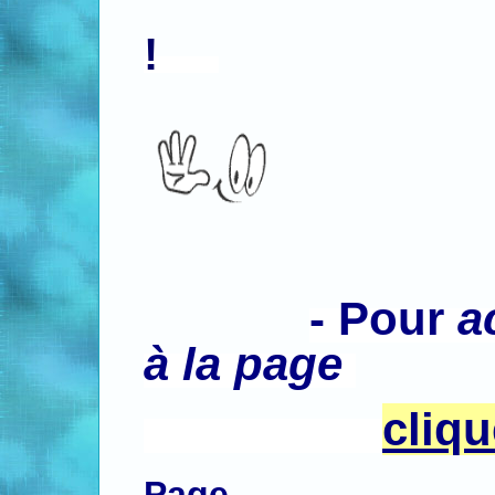
!
-
Pour
a
à la page
cliq
Page