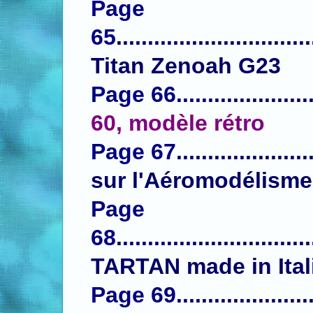
Page
65
............................
Titan Zenoah G23
P
age
66
.
....................
60,
modèle rétro
Page 67
....................
sur l'Aéromodélisme
Pag
e
68
...
.........................
TARTAN made in Ital
Page 69
....................