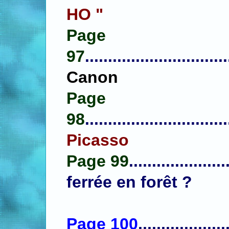
HO "
Page
97
...............................
Canon
Page
98
...............................
Picasso
Page 99
....................
ferrée en forêt ?
Page 100
...................