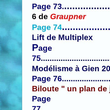
.................
Page 73
.
6 de
Graupner
.................
Page 74
Lift de Multiplex
P
age
75
...........................
Modélisme à Gien 20
Page 76
.....................
Biloute " un plan de
Page
77
...............................