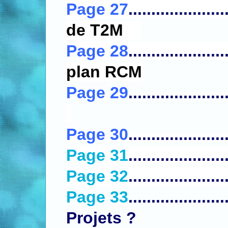
Page 27
.....................
de
T2M
Page 28
.....................
plan
RCM
Page 29
.....................
Page 30
.....................
Page 31
.....................
Page 32
.....................
Page 33
....................
Projets ?