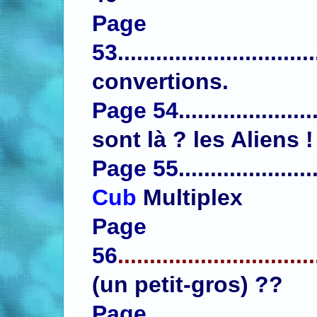
Page
53
...........................
convertions.
Page 54
.....................
sont là ? les Aliens !
Page 55
.....................
Cub
Multiplex
Page
56
...............................
(un petit-gros) ??
Page