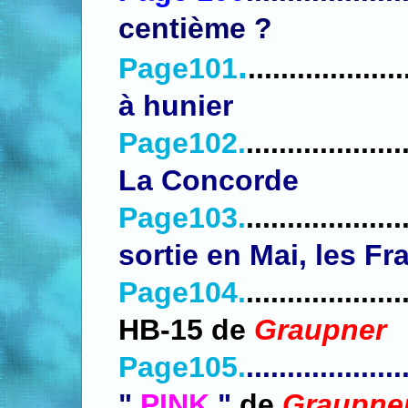
centième ?
.
Page101
...................
à hunier
Page102.
...................
La Concorde
Page103.
...................
sortie en Mai,
les Fr
Page104.
..................
HB-15 de
Graupner
Page105.
...................
"
PINK
"
de
Graupne