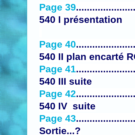
Page 39
.....................
540 I présentation
Page 40
.....................
540 II plan encarté R
Page 41
.....................
540 III suite
Page 42
.....................
540 IV suite
Page 43
....................
Sortie...?