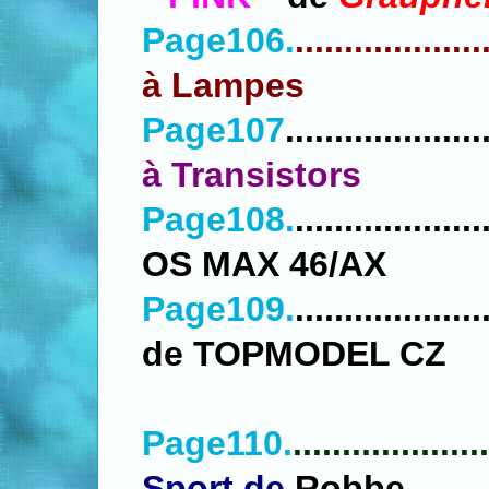
Page106.
..................
à Lampes
Page107
....................
à Transistors
Page108.
..................
OS MAX 46/AX
Page109.
.................
de TOPMODEL CZ
Page110.
....................
Sport de
Robbe