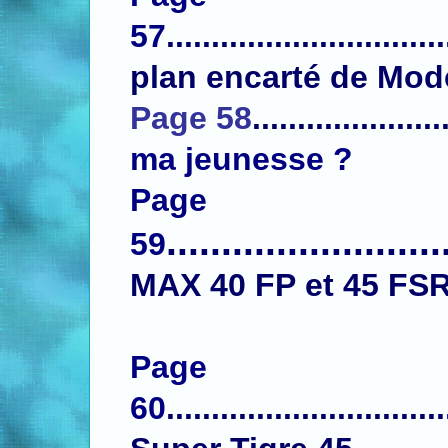
57
..........................
plan encarté de Mod
Page 58
.....................
ma jeunesse ?
Page
........................
59
MAX 40 FP et 45 FS
Page
60
............................