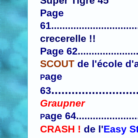
Super Tigre 45
Page
61
............................
crecerelle !!
Page 62
....................
SCOUT
de l'
école d'
age
P
.........................
63
Graupner
age 64
.....................
P
CRASH !
de l'
Easy S