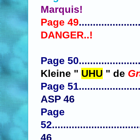
Marquis!
Page 49
.....................
DANGER..!
Page 50
.....................
Kleine "
UHU
"
de
Gr
Page 51
...................
ASP 46
Page
52
..........................
46