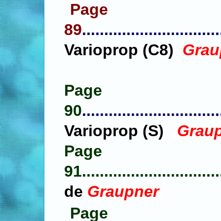
Page
89
...............................
Varioprop (C8)
Grau
Page
90
...............................
Varioprop (S)
Grau
Page
91
...............................
de
Graupner
Page