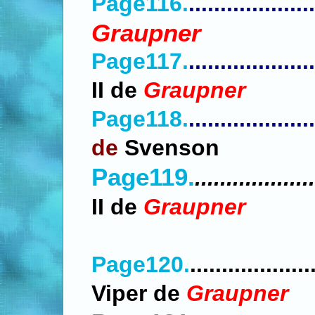
Page116.
....................
Graupner
Page117.
....................
II de
Graupner
Page118.
....................
de
Svenson
Page119.
...................
II de
Graupner
Page120.
..................
Viper de
Graupner