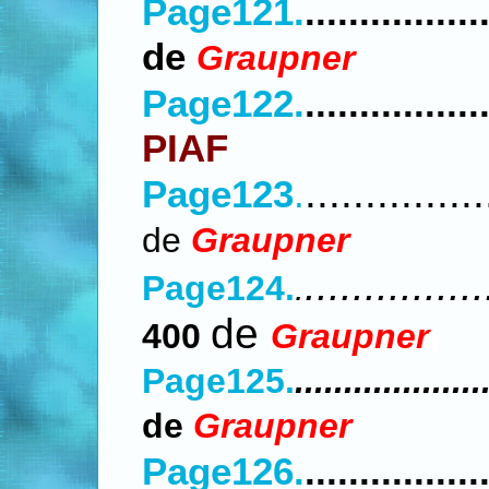
Page121.
...............
de
Graupner
Page122.
................
PIAF
...............
Page123
.
de
Graupner
...............
Page124.
.
de
400
Graupner
Page125.
...................
de
Graupner
Page126.
...............