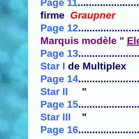
Page 11
.....................
firme
Graupner
Page 12
.....................
Marquis modèle "
El
Page 13
.....................
Star I
de Multiplex
Page 14
.....................
Star II
"
Page 15
.....................
Star III
"
Page 16
.....................