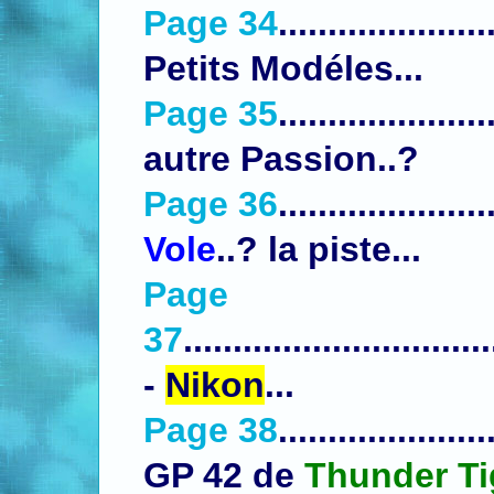
Page 34
....................
Petits Modéles...
Page 35
....................
autre Passion..?
Page 36
....................
Vole
..? la piste...
Page
37
............................
-
Nikon
...
Page 38
...................
GP 42 de
Thunder Ti