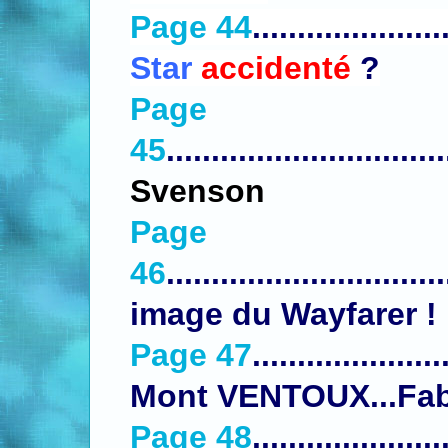
Page 44
.....................
Star
accidenté
?
Page
45
...........................
Svenson
Page
46
..........................
image du Wayfarer !
Page 47
....................
Mont VENTOUX...Fab
Page 48
.....................