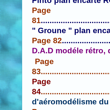
Pinto plan encarté
Page
81
...........................
" Groune " plan enca
Page 82
.....................
D.A.D modéle rétro, 
Page
83
...............................
Page
84
...............................
d'aéromodélisme d