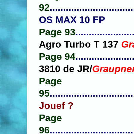
92
............................
OS MAX 10 FP
Page 93
.....................
Agro Turbo T 137
Gr
Page 94
.....................
3810 de JR/
Graupne
Page
95
...............................
Jouef ?
Page
96
...............................