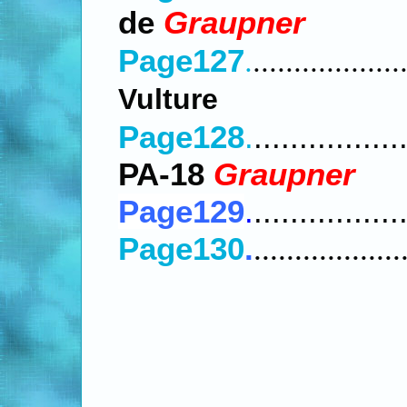
de
Graupner
.
..................
Page127
Vulture
Page128
.
................
PA-18
Graupner
Page129
.
................
Page130
.
..................