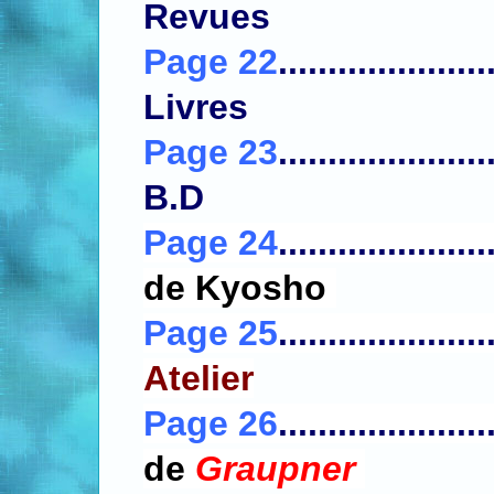
Revues
Page 22
....................
Livres
Page 23
....................
B.D
Page 24
.....................
de K
yosho
Page 25
.....................
Atelier
Page 26
.....................
de
Graupner