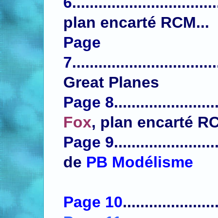
6
.................................
plan encarté RCM...
Page
7
.................................
Great Planes
Page 8
.......................
Fox
, plan encarté RC
Page 9
......................
de
PB Modélisme
Page 10
.....................