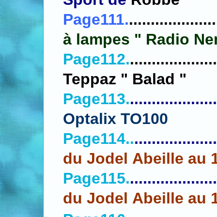
Page111.
....................
à lampes " Radio Ne
Page112.
.................
T
eppaz " Balad "
Page113.
....................
Optalix TO100
Page114..
...................
du Jodel Abeille au 
Page115.
....................
du Jodel Abeille au 