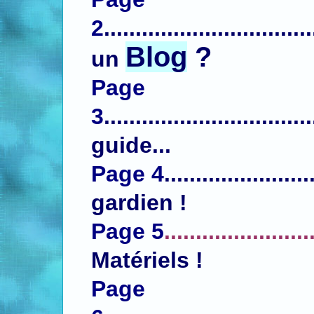
2
.............................
Blog
?
un
Page
3
..............................
guide...
Page 4
......................
gardien !
Page 5
.......................
Matériels !
Page