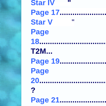
Star IV
"
Page 17
.....................
Star V
"
Page
18
...............................
T2M...
Page 19
.....................
Page
20
...........................
?
Page 21
....................