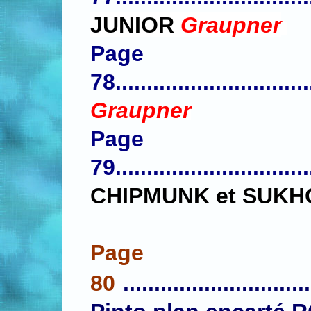
JUNIOR
Graupner
Page
78
...............................
Graupner
Page
79
...............................
CHIPMUNK et SUKHO
Page
80
..............................