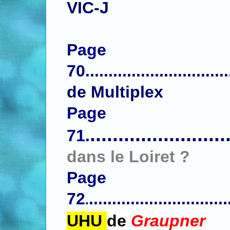
VIC-J
Page
70
.
.............................
de Multiplex
P
a
ge
........................
71
.
dans le Loiret ?
Page
72
..............................
.
UHU
de
Graupner