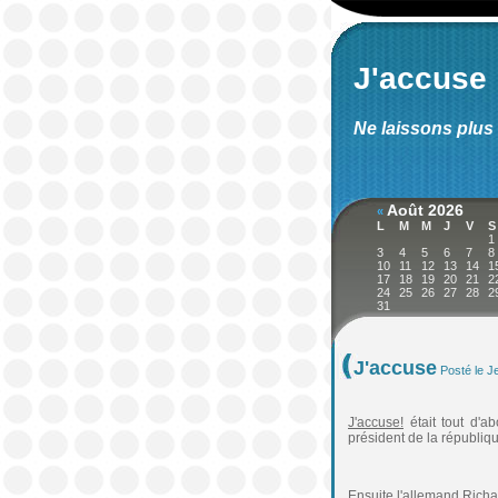
J'accuse
Ne laissons plus 
Août 2026
«
L
M
M
J
V
S
1
3
4
5
6
7
8
10
11
12
13
14
1
17
18
19
20
21
2
24
25
26
27
28
2
31
J'accuse
Posté le J
J'accuse!
était tout d'ab
président de la républiq
Ensuite l'allemand Richard