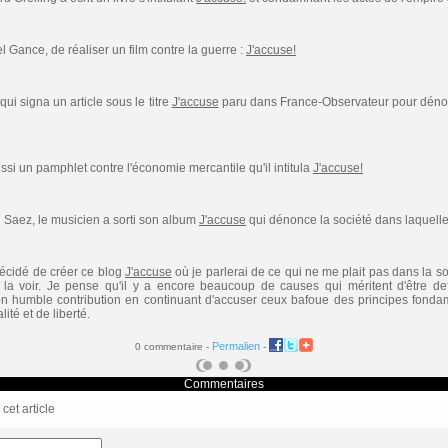
el Gance, de réaliser un film contre la guerre :
J'accuse!
 signa un article sous le titre
J'accuse
paru dans France-Observateur pour dénon
ssi un pamphlet contre l'économie mercantile qu'il intitula
J'accuse!
 Saez, le musicien a sorti son album
J'accuse
qui dénonce la société dans laquelle
 décidé de créer ce blog
J'accuse
où je parlerai de ce qui ne me plait pas dans la soci
 la voir. Je pense qu'il y a encore beaucoup de causes qui méritent d'être de
mon humble contribution en continuant d'accuser ceux bafoue des principes fo
ité et de liberté.
Permalien
0 commentaire -
-
Commentaires
et article