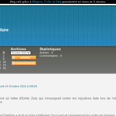
Iblogyou
Créer un blog
Blog créé grâce à
.
gratuitement en moins de 5 minutes.
faire
Archives
Statistiques
D
Articles : 3
2
Commentaires :
0
9
5
16
2
23
9
30
eudi 14 Octobre 2010 à 00h29
ord un lettre d'Emile Zola qui s'insurgeait contre les injustices faite lors de l'
ue.
 Grelling a écrit un livre s'intitulant
J'accuse!
et condamnant les actes de l'empire