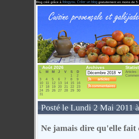
Iblogyou
Créer un blog
Blog créé grâce à
.
gratuitement en moins de 5 
Août 2026
Archives
Statis
«
L
M
M
J
V
S
D
Articles 
1
2
Comment
3
4
5
6
7
8
9
10
11
12
13
14
15
16
17
18
19
20
21
22
23
24
25
26
27
28
29
30
31
Posté le Lundi 2 Mai 2011 
Ne jamais dire qu'elle fai