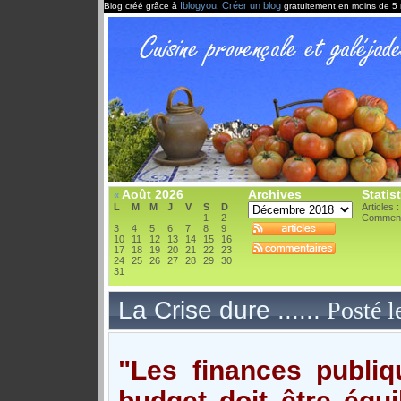
Iblogyou
Créer un blog
Blog créé grâce à
.
gratuitement en moins de 5 
Août 2026
Archives
Statis
«
L
M
M
J
V
S
D
Articles 
1
2
Comment
3
4
5
6
7
8
9
10
11
12
13
14
15
16
17
18
19
20
21
22
23
24
25
26
27
28
29
30
31
La Crise dure ......
Posté 
"Les finances publiq
budget doit être équi