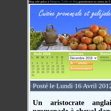
Iblogyou
Créer un blog
Blog créé grâce à
.
gratuitement en moins de 5 
Août 2026
Archives
Statis
«
L
M
M
J
V
S
D
Articles 
1
2
Comment
3
4
5
6
7
8
9
10
11
12
13
14
15
16
17
18
19
20
21
22
23
24
25
26
27
28
29
30
31
Posté le Lundi 16 Avril 201
Un aristocrate angl
promenade à cheval dan