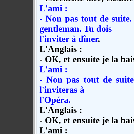
L'ami :
- Non pas tout de suite
gentleman. Tu dois
l'inviter à dîner
.
L'Anglais :
- OK, et ensuite je la bai
L'ami :
- Non pas tout de suite
l'inviteras à
l'Opéra.
L'Anglais :
- OK, et ensuite je la bai
L'ami :