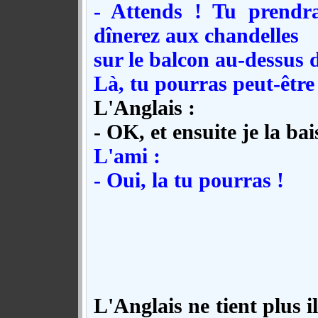
- Attends ! Tu prendra
dînerez aux chandelles
sur le balcon au-dessus d
Là, tu pourras peut-être
L'Anglais :
- OK, et ensuite je la bai
L'ami :
- Oui, la tu pourras !
L'Anglais ne tient plus il