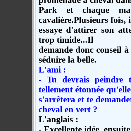
Park et chaque mat
cavalière.Plusieurs fois, i
essaye d'attirer son att
trop timide...Il
demande donc conseil à 
séduire la belle.
L'ami :
- Tu devrais peindre t
tellement étonnée qu'elle
s'arrêtera et te demande
cheval en vert ?
L'anglais :
- Excellente idée, ensuite 