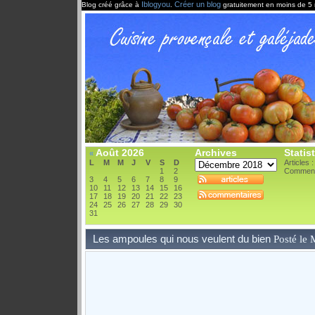
Iblogyou
Créer un blog
Blog créé grâce à
.
gratuitement en moins de 5 
Août 2026
Archives
Statis
«
L
M
M
J
V
S
D
Articles 
1
2
Comment
3
4
5
6
7
8
9
10
11
12
13
14
15
16
17
18
19
20
21
22
23
24
25
26
27
28
29
30
31
Les ampoules qui nous veulent du bien
Posté le