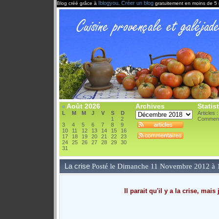
Iblogyou
Créer un blog
Blog créé grâce à
.
gratuitement en moins de 5 
Août 2026
Archives
Statis
«
L
M
M
J
V
S
D
Articles 
1
2
Comment
3
4
5
6
7
8
9
10
11
12
13
14
15
16
17
18
19
20
21
22
23
24
25
26
27
28
29
30
31
La crise
Posté le Dimanche 11 Novembre 2012 à
Il parait qu'il y a la crise, ma