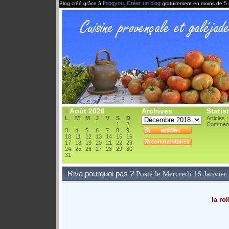
Iblogyou
Créer un blog
Blog créé grâce à
.
gratuitement en moins de 5 
Août 2026
Archives
Statis
«
L
M
M
J
V
S
D
Articles 
1
2
Comment
3
4
5
6
7
8
9
10
11
12
13
14
15
16
17
18
19
20
21
22
23
24
25
26
27
28
29
30
31
Riva pourquoi pas ?
Posté le Mercredi 16 Janvie
la ro