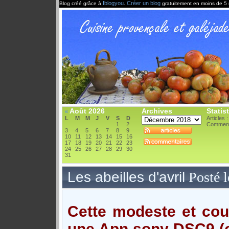
Iblogyou
Créer un blog
Blog créé grâce à
.
gratuitement en moins de 5 
Août 2026
Archives
Statis
«
L
M
M
J
V
S
D
Articles 
1
2
Comment
3
4
5
6
7
8
9
10
11
12
13
14
15
16
17
18
19
20
21
22
23
24
25
26
27
28
29
30
31
Les abeilles d'avril
Posté 
Cette modeste et cour
une Apn sony DSC9 (o