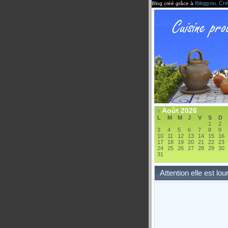
Iblogyou
Cré
Blog créé grâce à
.
Août 2026
«
L
M
M
J
V
S
D
1
2
3
4
5
6
7
8
9
10
11
12
13
14
15
16
17
18
19
20
21
22
23
24
25
26
27
28
29
30
31
Attention elle est lo