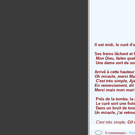
Il est midi, le curé 
Ses freins lâchent et
Mon Dieu, faites que
Une dame sort de son
Arrivé à cette hauteur 
Oh miracle, merci M
C'est très simple,
Aj
En remerciement, dit 
Merci mais mon mari J
Près de la tombe, la
Le curé sort une fiol
Dans un bruit de tonn
Un miracle, j'ai ret
C'est très simple,
Cif
e
0 commentaire -
Per