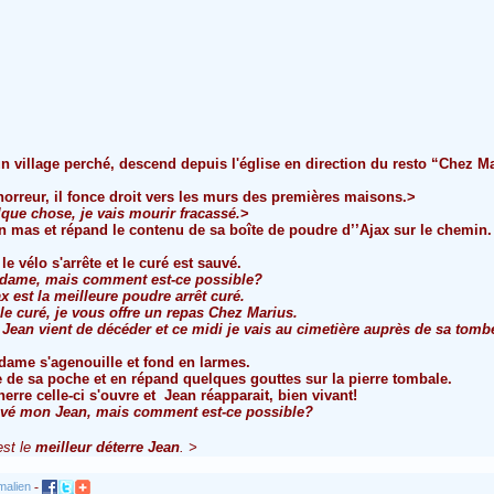
d'un village perché, descend depuis l'église en direction du resto “Chez M
 horreur, il fonce droit vers les murs des premières maisons.>
lque chose, je vais mourir fracassé.
>
 mas et répand le contenu de sa boîte de poudre d’’Ajax sur le chemin
le vélo s'arrête et le curé est sauvé.
adame, mais comment est-ce possible?
ax
est la
meilleure poudre arrêt curé
.
le curé, je vous offre un repas Chez Marius.
ean vient de décéder et ce midi je vais au cimetière auprès de sa tomb
 dame s'agenouille et fond en larmes.
e de sa poche et en répand quelques gouttes sur la pierre tombale.
erre celle-ci s'ouvre et Jean réapparait, bien vivant!
rouvé mon Jean, mais comment est-ce possible?
st le
meilleur déterre Jean
.
>
-
malien