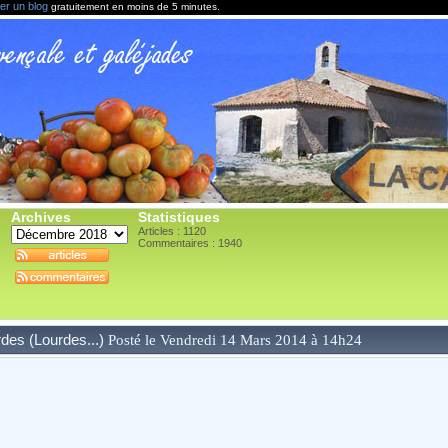
er un blog
gratuitement en moins de 5 minutes.
Archives
Statistiques
Articles : 1120
Commentaires :
1940
urdes (Lourdes...)
Posté le Vendredi 14 Mars 2014 à 14h24