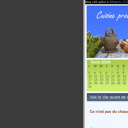
Iblogyou
Cré
Blog créé grâce à
.
Août 2026
«
L
M
M
J
V
S
D
1
2
3
4
5
6
7
8
9
10
11
12
13
14
15
16
17
18
19
20
21
22
23
24
25
26
27
28
29
30
31
Voir le Var avant de 
Ce n'est pas du chauv