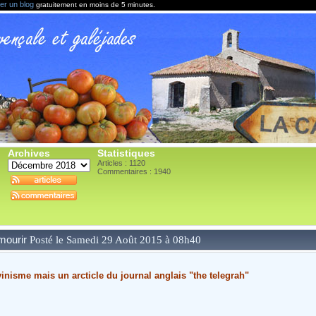
er un blog
gratuitement en moins de 5 minutes.
Archives
Statistiques
Articles : 1120
Commentaires :
1940
mourir
Posté le Samedi 29 Août 2015 à 08h40
inisme mais un arcticle du journal anglais "the telegrah"