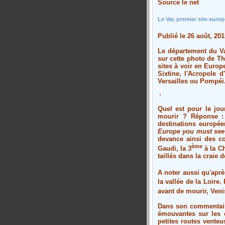
Source le net
Le Var, premier site euro
Publié le 26 août, 201
Le département du Va
sur cette photo de T
sites à voir en Europ
Sixtine, l'Acropole 
Versailles ou Pompéi
Quel est pour le jou
mourir ? Réponse : 
destinations europée
Europe you must see 
devance ainsi des co
ème
Gaudi
, la 3
à la
Ch
taillés dans la craie 
A noter aussi qu'aprè
la vallée de la Loire
avant de mourir,
Veni
Dans son commentaire
émouvantes sur les c
petites routes vente