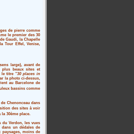
lages de pierre comme
mme le premier des 30
 de Gaudi, la Chapelle
a Tour Effel, Venise,
sens large), avant de
 plus beaux sites et
e titre "
30 places in
ar la photo ci-dessus,
vient au
Barcelone de
uleux bassins comme
 de Chenonceau
dans
ition des sites à voir
à la 30ème place.
s du Verdon, les vues
és dans un dédales de
ux paysages, moins de