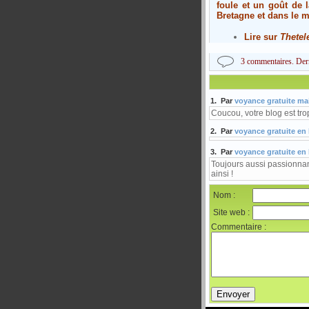
foule et un goût de 
Bretagne et dans le m
Lire sur
Thetel
3 commentaires. Dern
1. Par
voyance gratuite mai
Coucou, votre blog est tro
2. Par
voyance gratuite en 
3. Par
voyance gratuite en 
Toujours aussi passionnan
ainsi !
Nom :
Site web :
Commentaire :