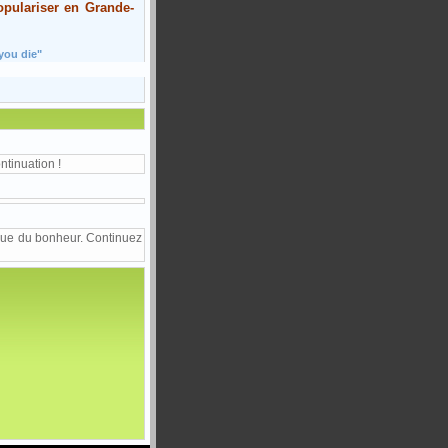
opulariser en Grande-
you die"
ntinuation !
 que du bonheur. Continuez