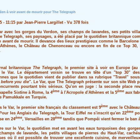
péen à voir avant de mourir pour The Telegraph
5 - 11:15 par Jean-Pierre Largillet - Vu 378 fois
r avec les gorges du Verdon, ses champs de lavandes, ses petits vil
he Telegraph, ses paysages, a été placé par le quotidien britannique co
e avant de mourir. Il devance des lieux prestigieux comme le Barcelone
d'Athènes, le Château de Chenonceau ou encore en fin de ce Top 30, l
.
rnal britannique
The Telegraph
, le premier site à voir en Europe (au 
le Var. Le département voisin se trouve en tête d'un "top 30" des
nnes que le quotidien vient de publier dans sa rubrique "Travel" sous l
before you die
". Le Var, que The Telegraph présente sur son site Web p
ncurrents pourtant très sérieux. Qu'on en juge : la seconde place re
ème
ème
apelle Sixtine
à Rome, la 4
à
l'Acropole d'Athènes
et la 5
aux fab
de
Pamukkale en Turquie
.
ème
s le Var, le premier site français du classement est 9
avec le
Château
ème
. Pour les Anglais du Telegraph, la
Tour Eiffel
ne s'inscrit qu'en 22
pos
ème
ème
se
en 24
,
Versailles
en 28
tandis que
Pompéi
vient fermer le ban 
 sur le Var, le quotidien met en avant les eaux turquoises des gorge
hamps de lavande, les petits villages de pierres du Haut-Var, cach
uses où il est possible de trouver une excellente cuisine, de merveille