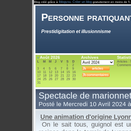
Iblogyou
Créer un blog
Blog créé grâce à
.
gratuitement en moins de 5 
Personne pratiquan
Prestidigitation et illusionnisme
Août 2026
Archives
Statist
«
L
M
M
J
V
S
D
Articles : 
1
2
Commenta
3
4
5
6
7
8
9
10
11
12
13
14
15
16
17
18
19
20
21
22
23
24
25
26
27
28
29
30
31
Spectacle de marionnett
Posté le Mercredi 10 Avril 2024 
Une animation d'origine Lyon
On le sait tous, guignol est u