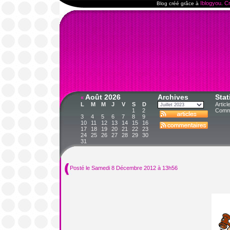
Iblogyou
Cr
Blog créé grâce à
.
Août 2026
Archives
Stat
«
L
M
M
J
V
S
D
Articl
1
2
Comme
3
4
5
6
7
8
9
10
11
12
13
14
15
16
17
18
19
20
21
22
23
24
25
26
27
28
29
30
31
Posté le Samedi 8 Décembre 2012 à 13h56