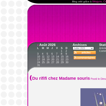
Iblogyou
Cr
Blog créé grâce à
.
Août 2026
Archives
Stat
«
L
M
M
J
V
S
D
Articl
1
2
Comme
3
4
5
6
7
8
9
10
11
12
13
14
15
16
17
18
19
20
21
22
23
24
25
26
27
28
29
30
31
Du rififi chez Madame souris
Posté le Dim