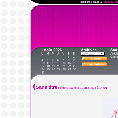
Iblogyou
Cr
Blog créé grâce à
.
Août 2026
Archives
Stat
«
L
M
M
J
V
S
D
Articl
1
2
Comme
3
4
5
6
7
8
9
10
11
12
13
14
15
16
17
18
19
20
21
22
23
24
25
26
27
28
29
30
31
Sans titre
Posté le Samedi 9 Juillet 2016 à 14h01