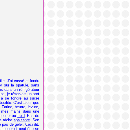
nille. J’ai cassé et fondu
er
sur la spatule, sans
res dans un réfrigérateur
s, je réservais un sort
t à se fondre au sucre
ocilité. C’est alors que
 Farine, beurre, levure,
gé mes mains dans une
reposer au
froid
. Pas de
ne tâche
apaisante
. Son
que pas de
geler
. Ceci dit,
disloquer et peut-être se