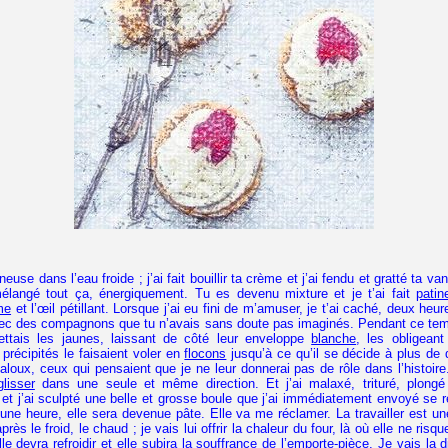
tineuse dans l’eau froide ; j’ai fait bouillir ta crème et j’ai fendu et gratté ta va
mélangé tout ça, énergiquement. Tu es devenu mixture et je t’ai fait
patin
me
et l’œil pétillant. Lorsque j’ai eu fini de m’amuser, je t’ai caché, deux heu
avec des compagnons que tu n’avais sans doute pas imaginés. Pendant ce temp
ttais les jaunes, laissant de côté leur enveloppe
blanche
, les obligean
précipités le faisaient voler en
flocons
jusqu’à ce qu’il se décide à plus de d
aloux, ceux qui pensaient que je ne leur donnerai pas de rôle dans l’histoire.
glisser
dans une seule et même direction. Et j’ai malaxé, trituré, plon
t j’ai sculpté une belle et grosse boule que j’ai immédiatement envoyé se 
une heure, elle sera devenue pâte. Elle va me réclamer. La travailler est u
après le froid, le chaud ; je vais lui offrir la chaleur du four, là où elle ne ris
elle devra refroidir et elle subira la souffrance de l’emporte-pièce. Je vais la 