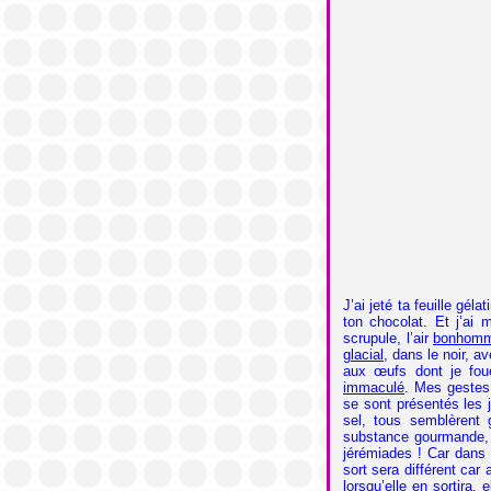
J’ai jeté ta feuille géla
ton chocolat. Et j’ai 
scrupule, l’air
bonhom
glacial
, dans le noir, 
aux œufs dont je foue
immaculé
. Mes gestes 
se sont présentés les j
sel, tous semblèrent
substance gourmande, e
jérémiades ! Car dans 
sort sera différent car 
lorsqu’elle en sortira, 