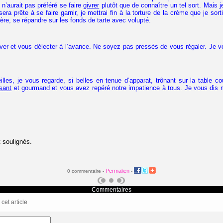
 n’aurait pas préféré se faire
givrer
plutôt que de connaître un tel sort. Mais 
sera prête à se faire garnir, je mettrai fin à la torture de la crème que je sorti
lère, se répandre sur les fonds de tarte avec volupté.
er et vous délecter à l’avance. Ne soyez pas pressés de vous régaler. Je v
illes, je vous regarde, si belles en tenue d’apparat, trônant sur la table c
sant
et gourmand et vous avez repéré notre impatience à tous. Je vous dis m
 soulignés.
Permalien
0 commentaire -
-
Commentaires
et article