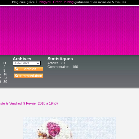
Iblogyou
Créer un blog
Blog créé grâce à
.
gratuitement en moins de 5 minutes.
Archives
Statistiques
D
Articles : 81
2
Commentaires :
166
9
5
16
2
23
9
30
sté le Vendredi 9 Février 2018 à 19h07