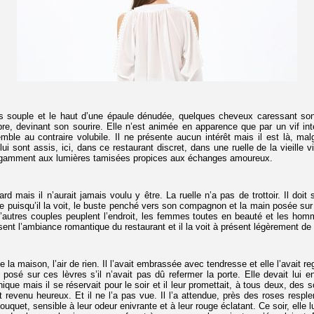
dos souple et le haut d’une épaule dénudée, quelques cheveux caressant son c
e, devinant son sourire. Elle n’est animée en apparence que par un vif inté
mble au contraire volubile. Il ne présente aucun intérêt mais il est là, malg
ui sont assis, ici, dans ce restaurant discret, dans une ruelle de la vieille v
égamment aux lumières tamisées propices aux échanges amoureux.
sard mais il n’aurait jamais voulu y être. La ruelle n’a pas de trottoir. Il doi
 puisqu’il la voit, le buste penché vers son compagnon et la main posée sur l
’autres couples peuplent l’endroit, les femmes toutes en beauté et les hom
sent l’ambiance romantique du restaurant et il la voit à présent légèrement de p
de la maison, l’air de rien. Il l’avait embrassée avec tendresse et elle l’avait reg
 posé sur ces lèvres s’il n’avait pas dû refermer la porte. Elle devait lui e
nique mais il se réservait pour le soir et il leur promettait, à tous deux, des 
est revenu heureux. Et il ne l’a pas vue. Il l’a attendue, près des roses resple
quet, sensible à leur odeur enivrante et à leur rouge éclatant. Ce soir, elle l