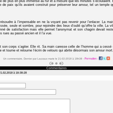
ine de plus en plus immense au fur et à mesure que les minutes s’écoulaient. Ell
e de paix qu’ils avaient construit pour préserver leur amour, tel un temple q
e résoudre à l’impensable en ne la voyant pas revenir pour l’enlacer. La ma
 laissée, seule et sombre, pour rejoindre des lieux d’oubli qu’offre la ville. La vi
nné de satisfaction mais elle permet l’anonymat et son chagrin devait rester
s rues au passé ancien et il l’a vue.
oit son corps s’agiter. Elle rit. Sa main caresse celle de l’homme qui a cessé 
 et tourne et retourne l’écrin de velours qui abrite désormais son amour mort
Permalien
Un commentaire. Dernier par Lauvaux marie le 21-02-2018 à 18h38 -
-
Commentaires
21.02.2018 à 18:38:28