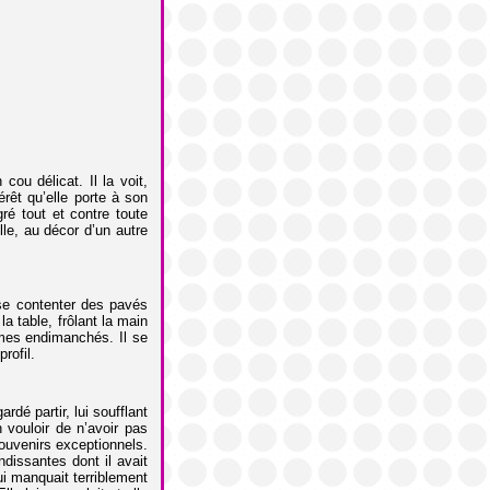
ou délicat. Il la voit,
rêt qu’elle porte à son
ré tout et contre toute
ille, au décor d’un autre
t se contenter des pavés
a table, frôlant la main
mes endimanchés. Il se
rofil.
ardé partir, lui soufflant
n vouloir de n’avoir pas
souvenirs exceptionnels.
ndissantes dont il avait
ui manquait terriblement