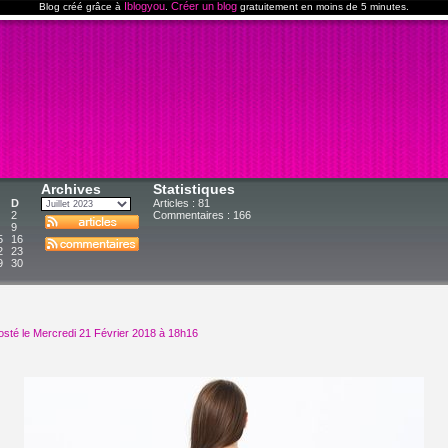
Iblogyou
Créer un blog
Blog créé grâce à
.
gratuitement en moins de 5 minutes.
Archives
Statistiques
D
Articles : 81
2
Commentaires :
166
9
5
16
2
23
9
30
osté le Mercredi 21 Février 2018 à 18h16