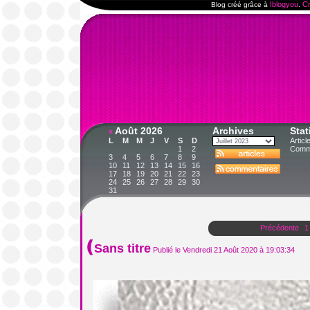
Iblogyou
Cr
Blog créé grâce à
.
Août 2026
Archives
Stat
«
L
M
M
J
V
S
D
Articl
1
2
Comme
3
4
5
6
7
8
9
10
11
12
13
14
15
16
17
18
19
20
21
22
23
24
25
26
27
28
29
30
31
Précédente
1
Sans titre
Publié le Vendredi 21 Août 2020 à 19:03:34