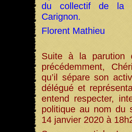
du collectif de la 
Carignon.
Florent Mathieu
Suite à la parution
précédemment, Chéri
qu’il sépare son activ
délégué et représenta
entend respecter, int
politique au nom du s
14 janvier 2020 à 18h