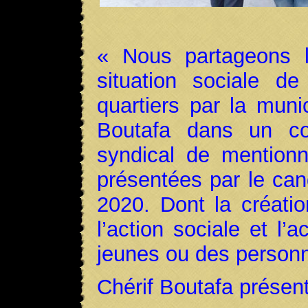
« Nous partageons 
situation sociale de
quartiers par la munic
Boutafa dans un co
syndical de mentionne
présentées par le can
2020. Dont la créatio
l’action sociale et l’
jeunes ou des personn
Chérif Boutafa présent