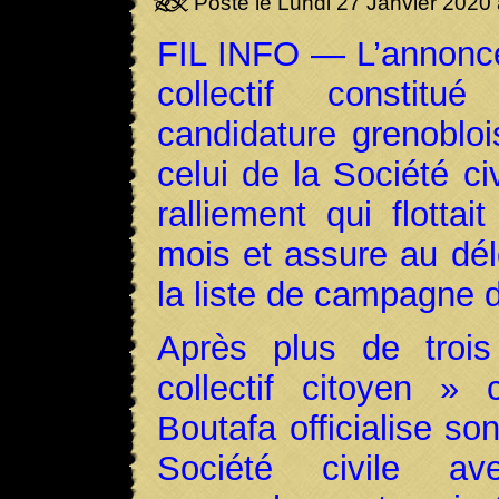
Posté le Lundi 27 Janvier 2020
FIL INFO — L’annonce 
collectif constitu
candidature grenobloi
celui de la Société c
ralliement qui flottai
mois et assure au dél
la liste de campagne 
Après plus de troi
collectif citoyen » 
Boutafa officialise son
Société civile a