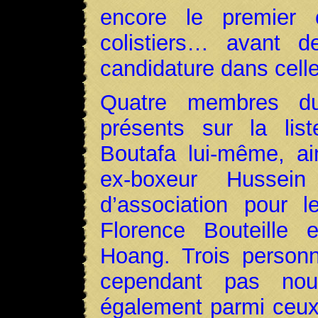
encore le premier 
colistiers… avant d
candidature dans celle
Quatre membres du 
présents sur la list
Boutafa lui-même, ain
ex-boxeur Hussein
d’association pour l
Florence Bouteille 
Hoang. Trois person
cependant pas nouv
également parmi ceu