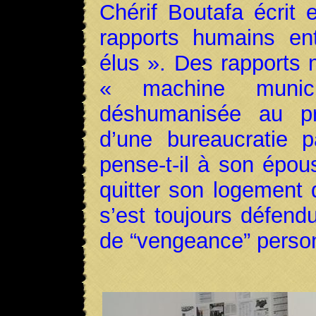
Chérif Boutafa écrit 
rapports humains ent
élus ». Des rapports 
« machine munici
déshumanisée au pro
d’une bureaucratie p
pense-t-il à son épous
quitter son logement 
s’est toujours défend
de “vengeance” person