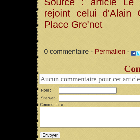
Source : article Le 
rejoint celui d'Alain
Place Gre'net
0 commentaire -
Permalien
-
Com
Aucun commentaire pour cet article
Nom :
Site web :
Commentaire :