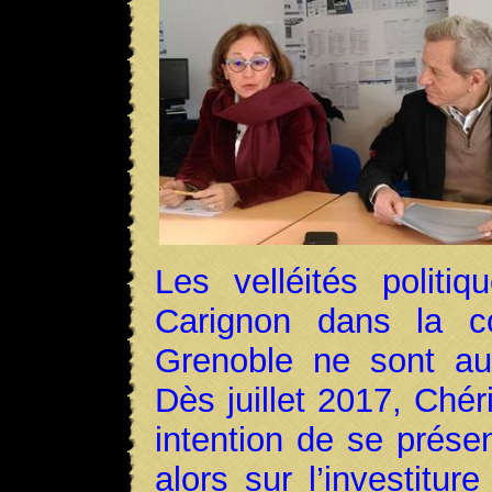
Les velléités politiq
Carignon dans la c
Grenoble ne sont au
Dès juillet 2017, Chér
intention de se présen
alors sur l’investitu