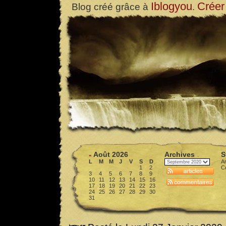
Iblogyou
Créer
Blog créé grâce à
.
Août 2026
Archives
S
«
L
M
M
J
V
S
D
Ar
1
2
C
3
4
5
6
7
8
9
10
11
12
13
14
15
16
17
18
19
20
21
22
23
24
25
26
27
28
29
30
31