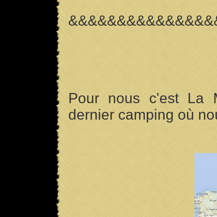
&&&&&&&&&&&&&&&
Pour nous c'est La 
dernier camping où n