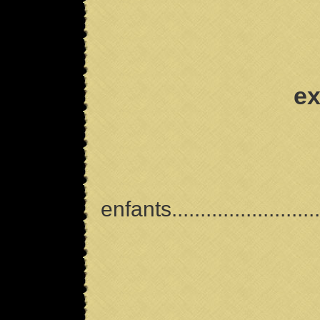
e
Profite
enfants...........................