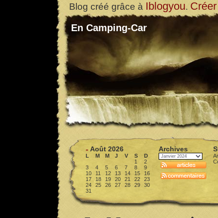
Iblogyou
Créer
Blog créé grâce à
.
En Camping-Car
Août 2026
Archives
S
«
L
M
M
J
V
S
D
Ar
1
2
C
3
4
5
6
7
8
9
10
11
12
13
14
15
16
17
18
19
20
21
22
23
24
25
26
27
28
29
30
31