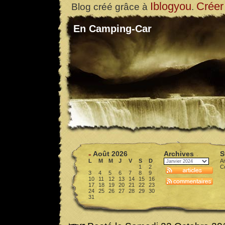
Iblogyou
Créer
Blog créé grâce à
.
En Camping-Car
Août 2026
Archives
S
«
L
M
M
J
V
S
D
Ar
1
2
C
3
4
5
6
7
8
9
10
11
12
13
14
15
16
17
18
19
20
21
22
23
24
25
26
27
28
29
30
31