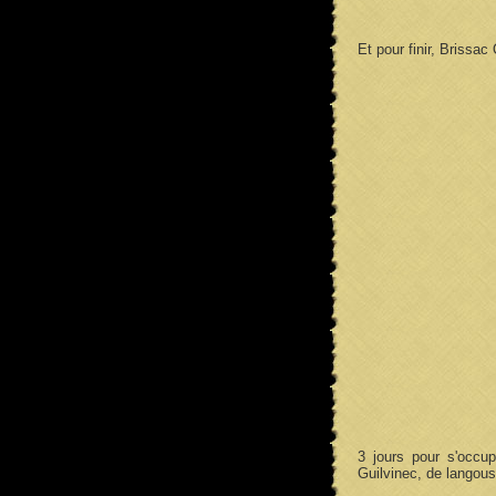
Et pour finir, Brissa
3 jours pour s'occup
Guilvinec, de langou