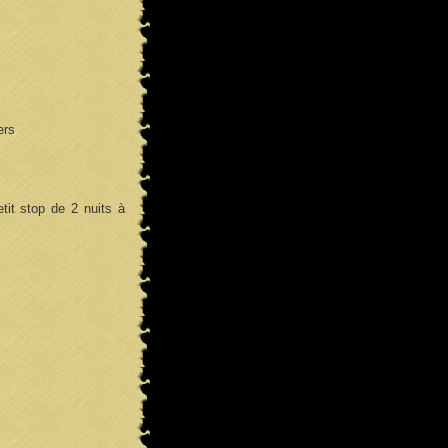
ers
tit stop de 2 nuits à