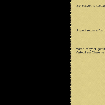
click pictures to enlarg
Un petit retour à l'u
Marco m'ayant gentim
Verteuil sur Charente