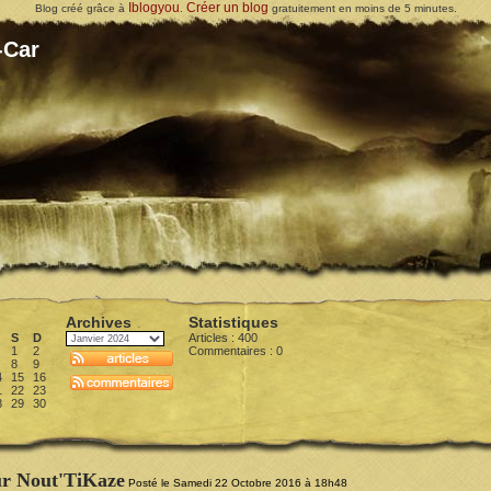
Iblogyou
Créer un blog
Blog créé grâce à
.
gratuitement en moins de 5 minutes.
-Car
Archives
Statistiques
S
D
Articles : 400
1
2
Commentaires :
0
8
9
4
15
16
1
22
23
8
29
30
ur Nout'TiKaze
Posté le Samedi 22 Octobre 2016 à 18h48